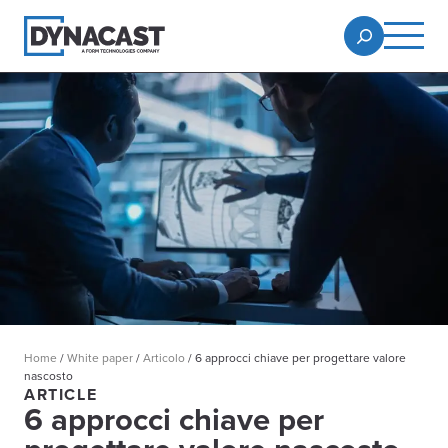
Home
/
White paper
/
Articolo
/
6 approcci chiave per progettare valore
nascosto
ARTICLE
6 approcci chiave per