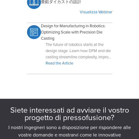
亜鉛ダイカストの設計
Visualizza Webinar
Design for Manufacturing in Robotics:
Optimizing Scale with Precision Die
Casting
The future of robotics starts at the
design stage. Learn how DFM and die
casting streamline complexity, improve
performance, and prepare products for
Read the Article
scalable production.
Siete interessati ad avviare il vostro
progetto di pressofusione?
I nostri ingegneri sono a disposizione per rispondere alle
vostre domande e mostrarvi come le innovative