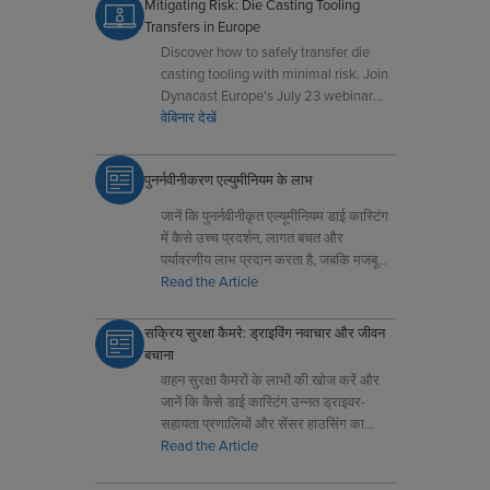
Mitigating Risk: Die Casting Tooling
Transfers in Europe
Discover how to safely transfer die
casting tooling with minimal risk. Join
Dynacast Europe's July 23 webinar
and learn from real case studies.
वेबिनार देखें
पुनर्नवीनीकरण एल्युमीनियम के लाभ
जानें कि पुनर्नवीनीकृत एल्यूमीनियम डाई कास्टिंग
में कैसे उच्च प्रदर्शन, लागत बचत और
पर्यावरणीय लाभ प्रदान करता है, जबकि मजबूती
और टिकाऊपन बनाए रखता है।
Read the Article
सक्रिय सुरक्षा कैमरे: ड्राइविंग नवाचार और जीवन
बचाना
वाहन सुरक्षा कैमरों के लाभों की खोज करें और
जानें कि कैसे डाई कास्टिंग उन्नत ड्राइवर-
सहायता प्रणालियों और सेंसर हाउसिंग का
समर्थन करती है।
Read the Article