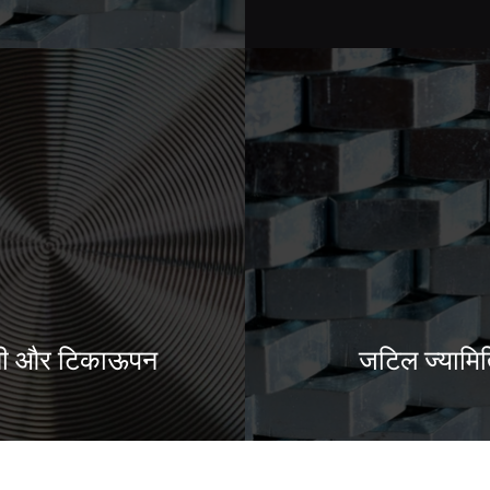
ती और टिकाऊपन
जटिल ज्यामित