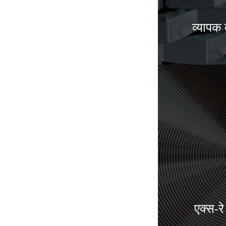
व्यापक 
एक्स-रे