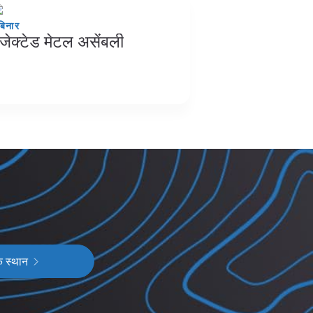
बिनार
ंजेक्टेड मेटल असेंबली
क स्थान