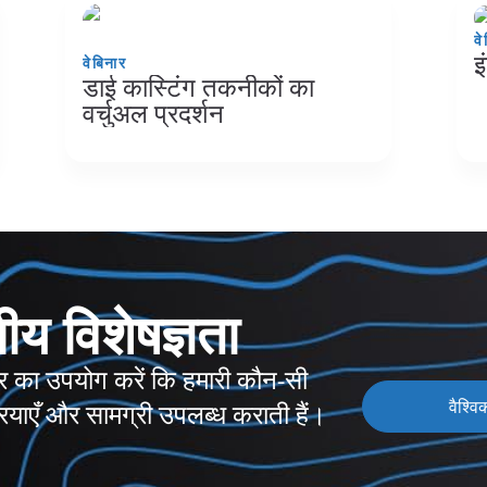
वे
इ
वेबिनार
डाई कास्टिंग तकनीकों का
वर्चुअल प्रदर्शन
नीय विशेषज्ञता
र का उपयोग करें कि हमारी कौन-सी
वैश्वि
ियाएँ और सामग्री उपलब्ध कराती हैं।