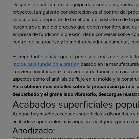
Después de hablar con su equipo de diseño e ingeniería pa
proyecto, la siguiente consideración es el control del p
seleccionado depende de la calidad del sustrato o de la 
parámetros clave del proceso que deben monitorearse duran
empresa de fundición a presión, debe conversar sobre cóm
control de su proceso y lo monitorea adecuadamente, inco
Es importante señalar que el proceso es más que solo la f
molde para fundición a presión
basado en la manufacturabil
conviene involucrar a su proveedor de fundición a presión
aspectos como el análisis de flujo en el molde y la constru
Para obtener más detalles sobre la preparación para el aca
desbarbado y el granallado vibratorio, descargue nuest
Acabados superficiales popul
Aunque hay
muchos
acabados superficiales disponibles y 
acabados superficiales más populares y algunos puntos im
Anodizado:
Recubrimiento protector no conductor que sella la pieza. Es