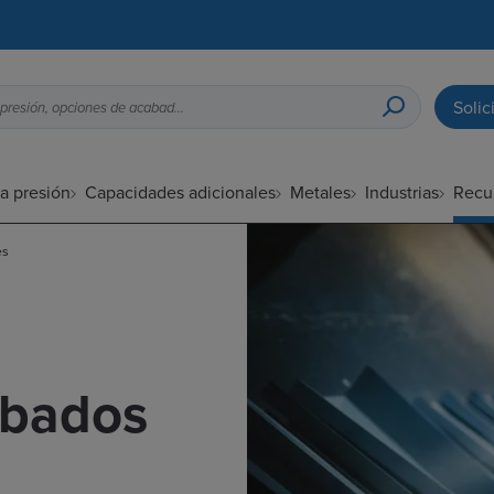
Solic
Guía de diseño para fundición a presión, opciones de acabado superficial, etc.
a presión
Capacidades adicionales
Metales
Industrias
Recu
es
abados