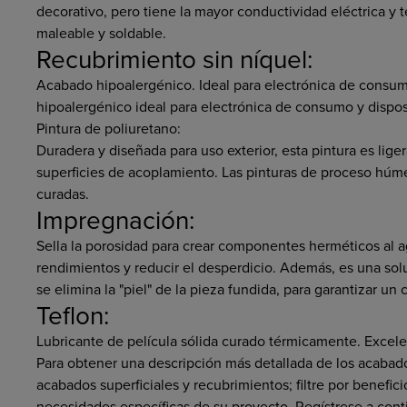
decorativo, pero tiene la mayor conductividad eléctrica y t
maleable y soldable.
Recubrimiento sin níquel:
Acabado hipoalergénico. Ideal para electrónica de consum
hipoalergénico ideal para electrónica de consumo y disposi
Pintura de poliuretano:
Duradera y diseñada para uso exterior, esta pintura es li
superficies de acoplamiento. Las pinturas de proceso hú
curadas.
Impregnación:
Sella la porosidad para crear componentes herméticos al a
rendimientos y reducir el desperdicio. Además, es una s
se elimina la "piel" de la pieza fundida, para garantizar u
Teflon:
Lubricante de película sólida curado térmicamente. Excelent
Para obtener una descripción más detallada de los acabados
acabados superficiales y recubrimientos; filtre por benefic
necesidades específicas de su proyecto. Regístrese a con