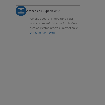
Acabado de Superficie 101
Aprende sobre la importancia del
acabado superficial en la fundición a
presión y cómo afecta a la estética, el
rendimiento y la durabilidad.
Ver Seminario Web