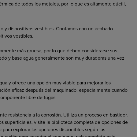
érmica de todos los metales, por lo que es altamente dúctil,
o y dispositivos vestibles. Contamos con un acabado
tivos vestibles.
geramente más gruesa, por lo que deben considerarse sus
medo y base agua generalmente son muy duraderas una vez
gua y ofrece una opción muy viable para mejorar los
olución eficaz después del maquinado, especialmente cuando
n componente libre de fugas.
e resistencia a la corrosión. Utiliza un proceso en bastidor.
 superficiales, visite la biblioteca completa de opciones de
io para explorar las opciones disponibles según las
tinuación para acceder al seminario web completo bajo