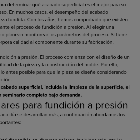
ra determinar qué acabado superficial es el mejor para su
roceso. En muchos casos, el desempeño del acabado
pieza fundida. Con los años, hemos comprobado que existen
te el proceso de fundición a presión. Al elegir una
o planean monitorear los parámetros del proceso. Si tiene
rpora calidad al componente durante su fabricación.
undición a presión. El proceso comienza con el diseño de un
idad de la pieza y la construcción del molde. Por ello,
 lo antes posible para que la pieza se diseñe considerando
cción.
bado superficial, incluida la limpieza de la superficie, el
ro seminario completo bajo demanda.
ares para fundición a presión
cada día se desarrollan más, a continuación abordamos los
portantes:
tá disponible en diversos colores, incluidos rojo, azul y