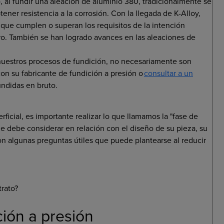
 al fundir una aleación de aluminio 380, tradicionalmente se
ner resistencia a la corrosión. Con la llegada de K-Alloy,
que cumplen o superan los requisitos de la intención
ero. También se han logrado avances en las aleaciones de
estros procesos de fundición, no necesariamente son
con su fabricante de fundición a presión o
consultar a un
undidas en bruto.
icial, es importante realizar lo que llamamos la "fase de
e debe considerar en relación con el diseño de su pieza, su
on algunas preguntas útiles que puede plantearse al reducir
rato?
ción a presión