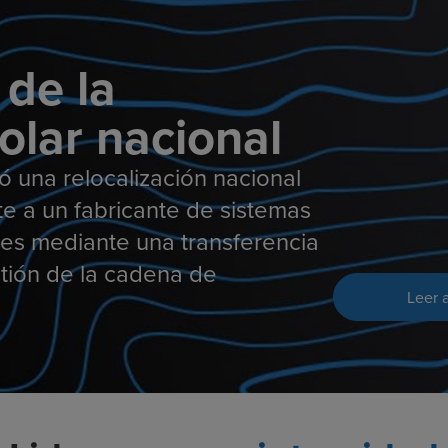
 de la
olar nacional
 una relocalización nacional
te a un fabricante de sistemas
es mediante una transferencia
stión de la cadena de
Leer a