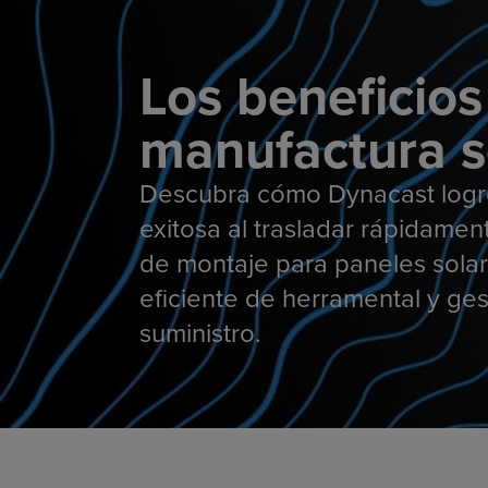
Los beneficios
manufactura s
Descubra cómo Dynacast logró
exitosa al trasladar rápidamen
de montaje para paneles solar
eficiente de herramental y ge
suministro.