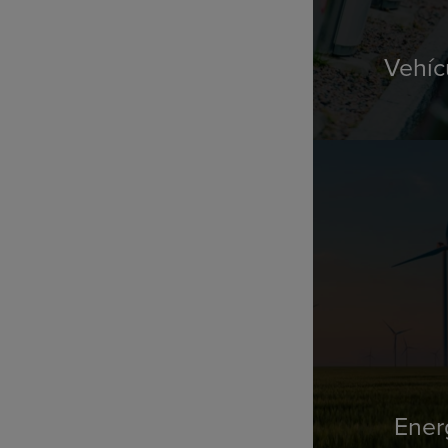
Vehíc
Ener