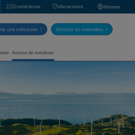
Contáctenos
Ubicaciones
Idiomas
itar una cotización
Selector de materiales
rsos
Acerca de nosotros