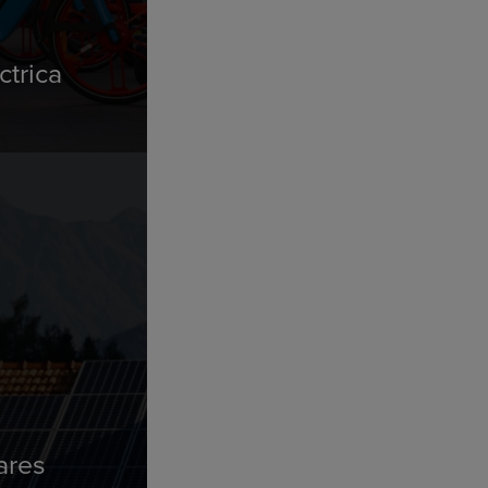
ctrica
ares