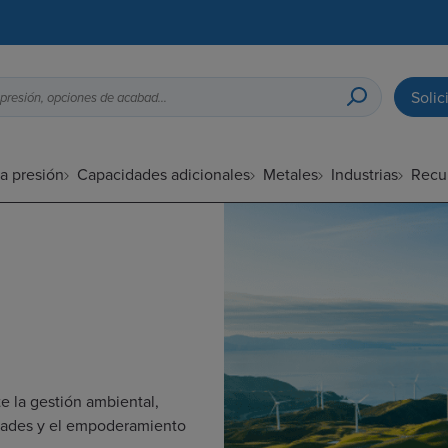
Solic
Guía de diseño para fundición a presión, opciones de acabado superficial, etc.
a presión
Capacidades adicionales
Metales
Industrias
Recu
e la gestión ambiental,
idades y el empoderamiento