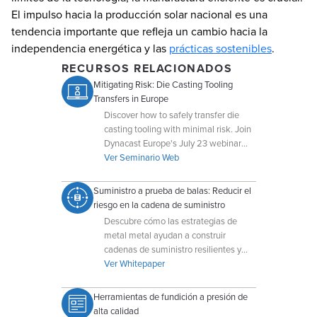
El impulso hacia la producción solar nacional es una
tendencia importante que refleja un cambio hacia la
independencia energética y las
prácticas sostenibles
.
RECURSOS RELACIONADOS
Mitigating Risk: Die Casting Tooling
Transfers in Europe
Discover how to safely transfer die
casting tooling with minimal risk. Join
Dynacast Europe's July 23 webinar
and learn from real case studies.
Ver Seminario Web
Suministro a prueba de balas: Reducir el
riesgo en la cadena de suministro
Descubre cómo las estrategias de
metal metal ayudan a construir
cadenas de suministro resilientes y
fiables en todos los sectores.
Ver Whitepaper
Herramientas de fundición a presión de
alta calidad