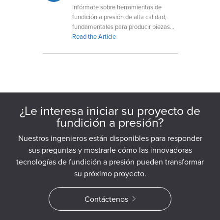
Infórmate sobre herramientas de
fundición a presión de alta calidad,
fundamentales para producir piezas
duraderas y precisas en una variedad
Read the Article
de industrias y aplicaciones.
¿Le interesa iniciar su proyecto de
fundición a presión?
Nuestros ingenieros están disponibles para responder
sus preguntas y mostrarle cómo las innovadoras
tecnologías de fundición a presión pueden transformar
su próximo proyecto.
Contáctenos