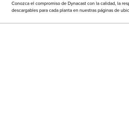
Conozca el compromiso de Dynacast con la calidad, la resp
descargables para cada planta en nuestras páginas de ubi
ISO 9001:2015
ISO 14001:2015
IATF 16949:2016