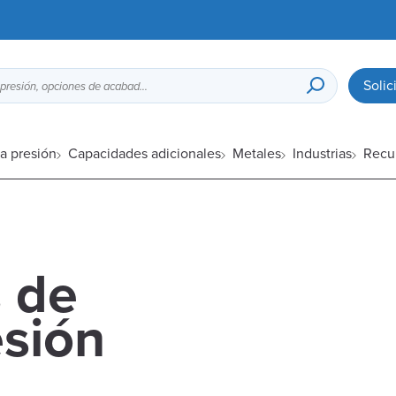
Solic
Guía de diseño para fundición a presión, opciones de acabado superficial, etc.
a presión
Capacidades adicionales
Metales
Industrias
Recu
s de
esión