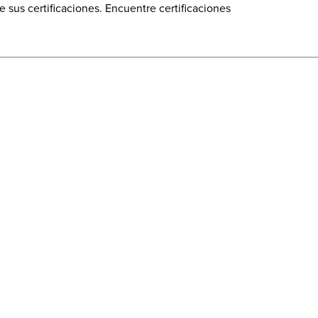
sus certificaciones. Encuentre certificaciones
Expandir para Descargar
Expandir para Descargar
Expandir para Descargar