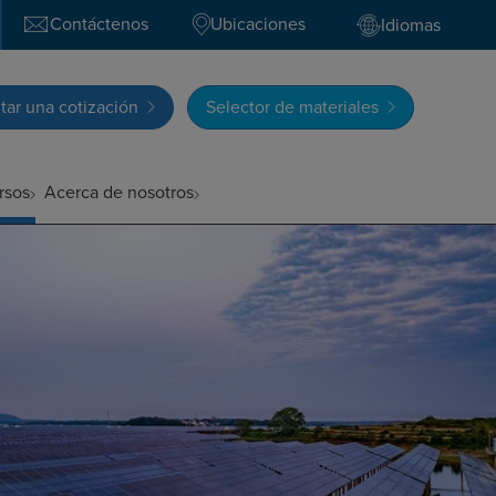
Contáctenos
Ubicaciones
Idiomas
itar una cotización
Selector de materiales
rsos
Acerca de nosotros