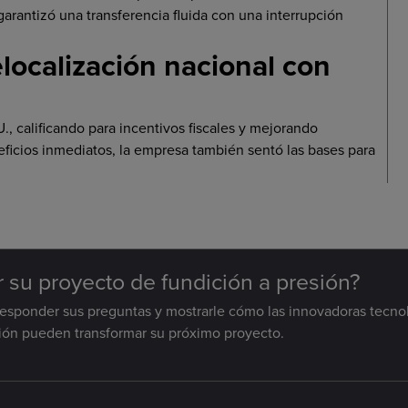
arantizó una transferencia fluida con una interrupción
elocalización nacional con
U., calificando para incentivos fiscales y mejorando
eficios inmediatos, la empresa también sentó las bases para
ar su proyecto de fundición a presión?
responder sus preguntas y mostrarle cómo las innovadoras tecno
sión pueden transformar su próximo proyecto.