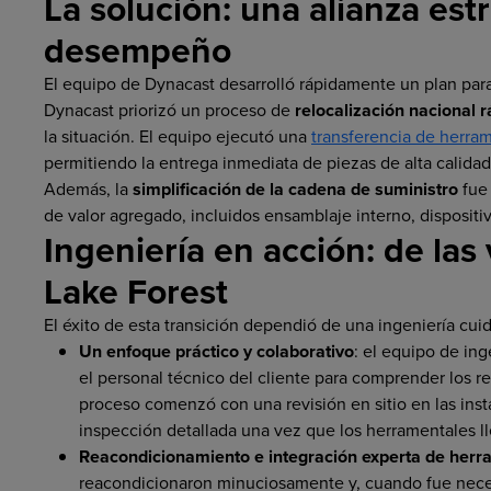
La solución: una alianza est
desempeño
El equipo de Dynacast desarrolló rápidamente un plan para 
Dynacast priorizó un proceso de
relocalización nacional r
la situación. El equipo ejecutó una
transferencia de herra
permitiendo la entrega inmediata de piezas de alta calidad
Además, la
simplificación de la cadena de suministro
fue 
de valor agregado, incluidos ensamblaje interno, disposit
Ingeniería en acción: de las 
Lake Forest
El éxito de esta transición dependió de una ingeniería cui
Un enfoque práctico y colaborativo
: el equipo de in
el personal técnico del cliente para comprender los re
proceso comenzó con una revisión en sitio en las ins
inspección detallada una vez que los herramentales l
Reacondicionamiento e integración experta de herr
reacondicionaron minuciosamente y, cuando fue neces