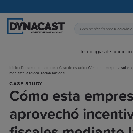
Tecnologías de fundición 
Inicio
/
Documentos técnicos
/
Caso de estudio
/
Cómo esta empresa solar ap
mediante la relocalización nacional
CASE STUDY
Cómo esta empres
aprovechó incenti
fiscales mediante 