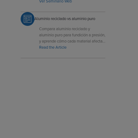
fundición a presión y manufactura.
Ver Seminario Web
Aluminio reciclado vs aluminio puro
Compara aluminio reciclado y
aluminio puro para fundición a presión,
y aprende cómo cada material afecta
al rendimiento, coste y sostenibilidad
Read the Article
de las piezas.