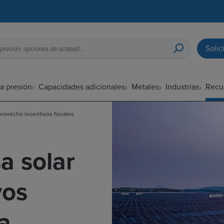
Solic
Guía de diseño para fundición a presión, opciones de acabado superficial, etc.
a presión
Capacidades adicionales
Metales
Industrias
Recu
rovechó incentivos fiscales
a solar
vos
la