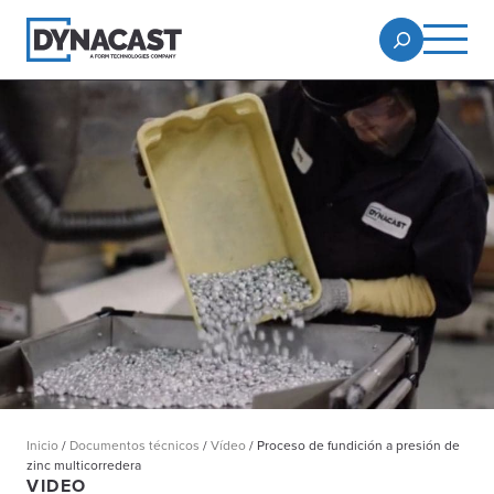
Inicio
/
Documentos técnicos
/
Vídeo
/
Proceso de fundición a presión de
zinc multicorredera
VIDEO