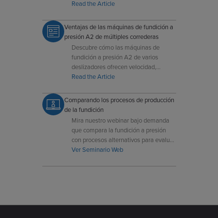
Dynacast, centrados en la
Read the Article
fabricabilidad y la producción rentable.
Ventajas de las máquinas de fundición a
presión A2 de múltiples correderas
Descubre cómo las máquinas de
fundición a presión A2 de varios
deslizadores ofrecen velocidad,
precisión y menores costes de
Read the Article
herramientas para componentes
pequeños y complejos.
Comparando los procesos de producción
de la fundición
Mira nuestro webinar bajo demanda
que compara la fundición a presión
con procesos alternativos para evaluar
costos, eficiencia y precisión.
Ver Seminario Web