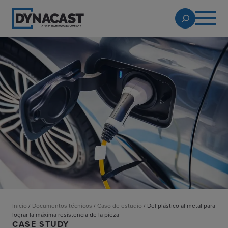
Inicio
/
Documentos técnicos
/
Caso de estudio
/
Del plástico al metal para
lograr la máxima resistencia de la pieza
CASE STUDY