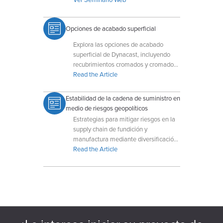
Opciones de acabado superficial
Explora las opciones de acabado
superficial de Dynacast, incluyendo
recubrimientos cromados y cromados,
para mejorar la resistencia a la
Read the Article
corrosión y la estética de los
componentes de fundición a presión.
Estabilidad de la cadena de suministro en
medio de riesgos geopolíticos
Estrategias para mitigar riesgos en la
supply chain de fundición y
manufactura mediante diversificación
y producción flexible.
Read the Article