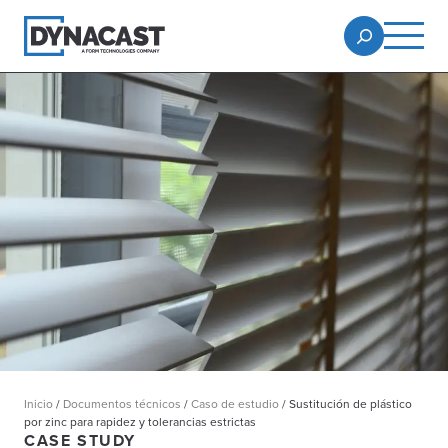
Inicio
/
Documentos técnicos
/
Caso de estudio
/
Sustitución de plástico
por zinc para rapidez y tolerancias estrictas
CASE STUDY