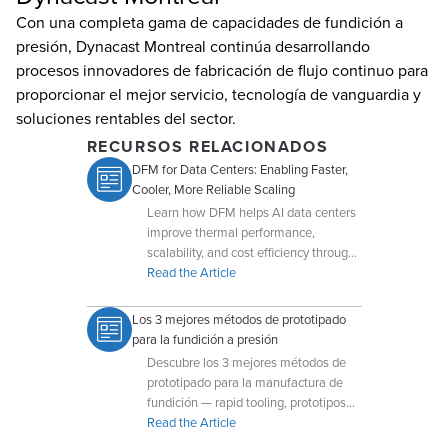
Con una completa gama de capacidades de fundición a
presión, Dynacast Montreal continúa desarrollando
procesos innovadores de fabricación de flujo continuo para
proporcionar el mejor servicio, tecnología de vanguardia y
soluciones rentables del sector.
RECURSOS RELACIONADOS
DFM for Data Centers: Enabling Faster,
Cooler, More Reliable Scaling
Learn how DFM helps AI data centers
improve thermal performance,
scalability, and cost efficiency through
early collaboration with Dynacast.
Read the Article
Los 3 mejores métodos de prototipado
para la fundición a presión
Descubre los 3 mejores métodos de
prototipado para la manufactura de
fundición — rapid tooling, prototipos
de aluminio y enfoques aditivos para
Read the Article
desarrollo rápido.