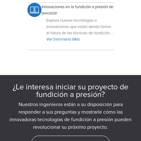
Innovaciones en la fundición a presión de
precisión
Explora nuevas tecnologías e
innovaciones que están dando forma
al futuro de las técnicas de fundición a
presión de precisión.
Ver Seminario Web
¿Le interesa iniciar su proyecto de
fundición a presión?
Nuestros ingenieros están a su disposición para
responder a sus preguntas y mostrarle cómo las
innovadoras tecnologías de fundición a presión pueden
revolucionar su próximo proyecto.