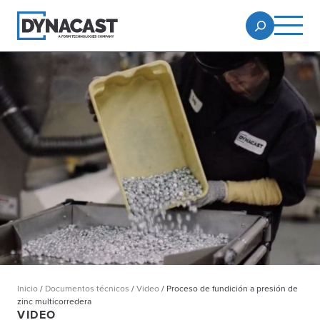
Inicio
/
Documentos técnicos
/
Video
/
Proceso de fundición a presión de
zinc multicorredera
VIDEO