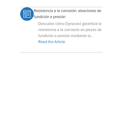
Resistencia a la corrosión: aleaciones de
fundición a presión
Descubra cómo Dynacast garantiza la
resistencia a la corrosión en piezas de
fundición a presión mediante la
selección de materiales y tratamientos
Read the Article
superficiales avanzados.