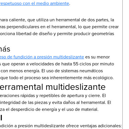
respetuoso con el medio ambiente
.
ara caliente, que utiliza un herramental de dos partes, la
ras perpendiculares en el herramental, lo que permite crear
porciona libertad de diseño y permite producir geometrías
más
eso de fundición a presión multideslizante
es su menor
 que operan a velocidades de hasta 55 ciclos por minuto
s con menos energía. El uso de sistemas neumáticos
ce que todo el proceso sea inherentemente más ecológico.
erramental multideslizante
eraciones rápidas y repetibles de apertura y cierre. El
tegridad de las piezas y evita daños al herramental. El
a el desperdicio de energía y el uso de material.
l
ndición a presión multideslizante ofrece ventajas adicionales: