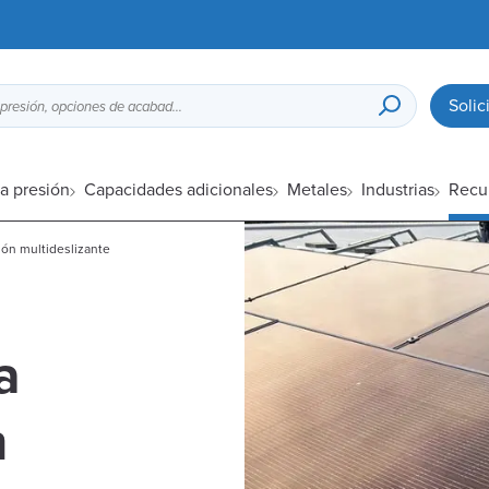
Solic
Guía de diseño para fundición a presión, opciones de acabado superficial, etc.
a presión
Capacidades adicionales
Metales
Industrias
Recu
ión multideslizante
a
n