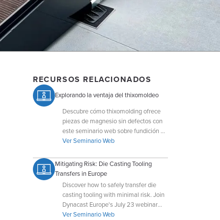
RECURSOS RELACIONADOS
Explorando la ventaja del thixomoldeo
Descubre cómo thixomolding ofrece
piezas de magnesio sin defectos con
este seminario web sobre fundición a
presión. Aprende reglas de diseño,
Ver Seminario Web
ventajas técnicas y casos prácticos
reales.
Mitigating Risk: Die Casting Tooling
Transfers in Europe
Discover how to safely transfer die
casting tooling with minimal risk. Join
Dynacast Europe's July 23 webinar
and learn from real case studies.
Ver Seminario Web