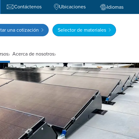
Contáctenos
Ubicaciones
Idiomas
itar una cotización
Selector de materiales
rsos
Acerca de nosotros