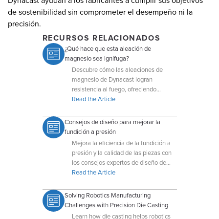
Dynacast ayudan a los fabricantes a cumplir sus objetivos
de sostenibilidad sin comprometer el desempeño ni la
precisión.
RECURSOS RELACIONADOS
¿Qué hace que esta aleación de
magnesio sea ignífuga?
Descubre cómo las aleaciones de
magnesio de Dynacast logran
resistencia al fuego, ofreciendo
soluciones ligeras y seguras para
Read the Article
aplicaciones avanzadas de ingeniería.
Consejos de diseño para mejorar la
fundición a presión
Mejora la eficiencia de la fundición a
presión y la calidad de las piezas con
los consejos expertos de diseño de
Dynacast, centrados en la
Read the Article
fabricabilidad y la producción rentable.
Solving Robotics Manufacturing
Challenges with Precision Die Casting
Learn how die casting helps robotics