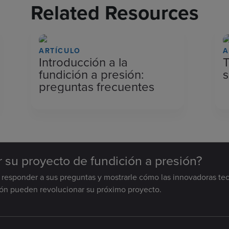
Related Resources
ARTÍCULO
A
Introducción a la
fundición a presión:
s
preguntas frecuentes
ar su proyecto de fundición a presión?
a responder a sus preguntas y mostrarle cómo las innovadoras te
ión pueden revolucionar su próximo proyecto.