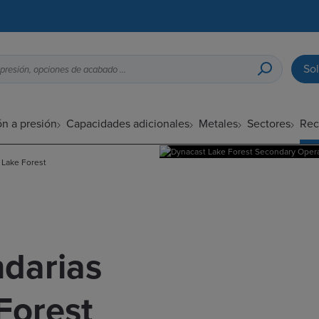
Sol
Guía de diseño para fundición a presión, opciones de acabado superficial, etc.
ón a presión
Capacidades adicionales
Metales
Sectores
Rec
 Lake Forest
darias
Forest