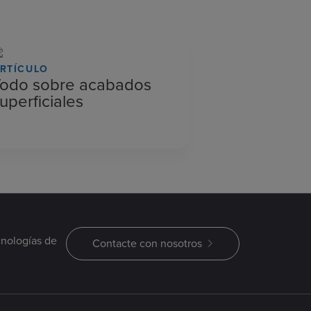
RTÍCULO
Todo sobre acabados
uperficiales
cnologías de
Contacte con nosotros