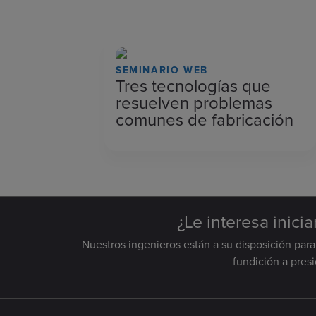
SEMINARIO WEB
Tres tecnologías que
resuelven problemas
comunes de fabricación
¿Le interesa inici
Nuestros ingenieros están a su disposición par
fundición a pres