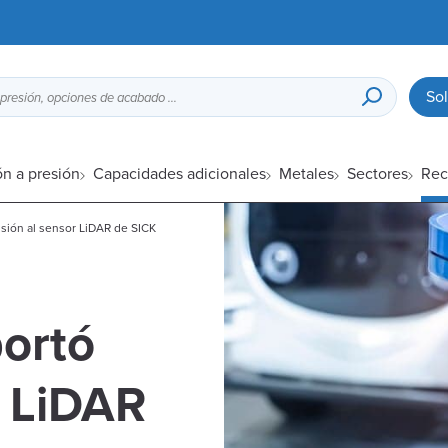
Sol
Guía de diseño para fundición a presión, opciones de acabado superficial, etc.
ón a presión
Capacidades adicionales
Metales
Sectores
Rec
sión al sensor LiDAR de SICK
ortó
r LiDAR