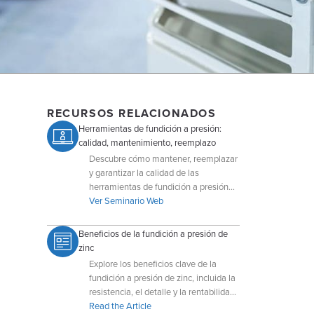
RECURSOS RELACIONADOS
Herramientas de fundición a presión:
calidad, mantenimiento, reemplazo
Descubre cómo mantener, reemplazar
y garantizar la calidad de las
herramientas de fundición a presión
para un rendimiento óptimo.
Ver Seminario Web
Beneficios de la fundición a presión de
zinc
Explore los beneficios clave de la
fundición a presión de zinc, incluida la
resistencia, el detalle y la rentabilidad
para la producción de piezas de gran
Read the Article