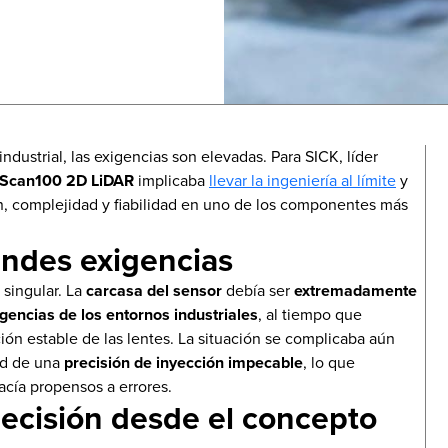
ndustrial, las exigencias son elevadas. Para SICK, líder
oScan100 2D LiDAR
implicaba
llevar la ingeniería al límite
y
ón, complejidad y fiabilidad en uno de los componentes más
andes exigencias
 singular. La
carcasa del sensor
debía ser
extremadamente
igencias de los entornos industriales
, al tiempo que
ón estable de las lentes. La situación se complicaba aún
ad de una
precisión de inyección impecable
, lo que
hacía propensos a errores.
recisión desde el concepto