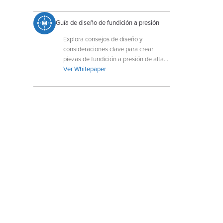
volumen.
Guía de diseño de fundición a presión
Explora consejos de diseño y
consideraciones clave para crear
piezas de fundición a presión de alta
calidad y eficientes.
Ver Whitepaper