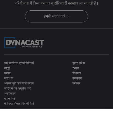
परियोजना में किस प्रकार क्रांतिकारी बदलाव ला सकती हैं।
हमसे संपर्क करें
डाई कास्टिंग प्रौद्योगिकियाँ
हमारे बारे में
धातुएँ
स्थान
उद्योग
स्थिरता
संसाधन
प्रमाणन
अक्सर पूछे जाने वाले प्रश्न
करियर
कोटेशन का अनुरोध करें
अस्वीकरण
गोपनीयता
नैतिकता चैनल और नीतियाँ