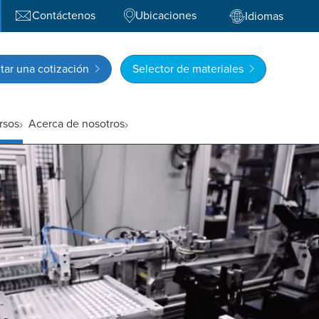
Contáctenos
Ubicaciones
Idiomas
itar una cotización
Selector de materiales
rsos
Acerca de nosotros