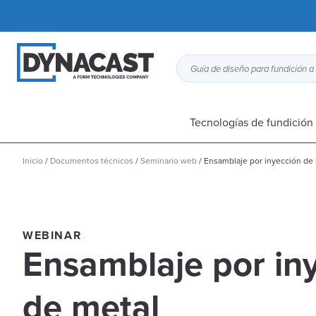
Tecnologías de fundición 
Inicio
/
Documentos técnicos
/
Seminario web
/
Ensamblaje por inyección de
WEBINAR
Ensamblaje por in
de metal