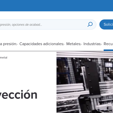
Solic
Guía de diseño para fundición a presión, opciones de acabado superficial, etc.
a presión
Capacidades adicionales
Metales
Industrias
Recu
 metal
yección