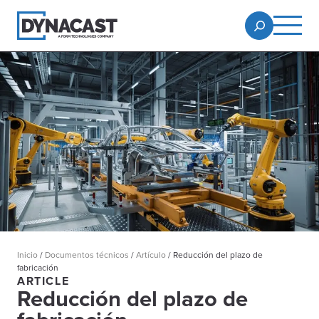
Inicio
/
Documentos técnicos
/
Artículo
/
Reducción del plazo de
fabricación
ARTICLE
Reducción del plazo de