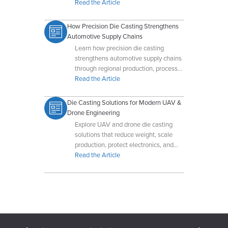
para mejorar la resistencia a la
Read the Article
corrosión y la estética de los
componentes de fundición a presión.
How Precision Die Casting Strengthens
Automotive Supply Chains
Learn how precision die casting
strengthens automotive supply chains
through regional production, process
control, lightweighting, and reduced
Read the Article
machining.
Die Casting Solutions for Modern UAV &
Drone Engineering
Explore UAV and drone die casting
solutions that reduce weight, scale
production, protect electronics, and
improve durability in demanding
Read the Article
environments.