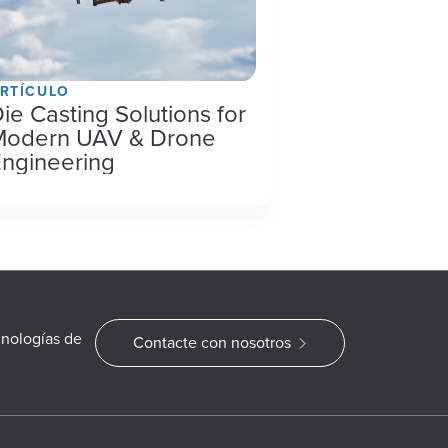
RTÍCULO
ie Casting Solutions for
Modern UAV & Drone
ngineering
cnologías de
Contacte con nosotros