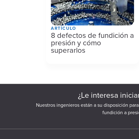
ARTÍCULO
8 defectos de fundición a
presión y cómo
superarlos
¿Le interesa inici
Nuestros ingenieros están a su disposición par
fundición a pres