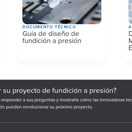
DOCUMENTO TÉCNICO
A
Guía de diseño de
D
fundición a presión
E
ar su proyecto de fundición a presión?
a responder a sus preguntas y mostrarle cómo las innovadoras te
ión pueden revolucionar su próximo proyecto.