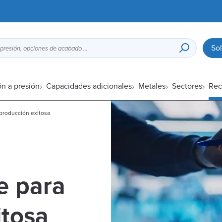
Sol
Guía de diseño para fundición a presión, opciones de acabado superficial, etc.
ón a presión
Capacidades adicionales
Metales
Sectores
Rec
producción exitosa
e para
itosa