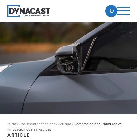
Inicio
/
Documentos técnicos
/
Artículo
/
Cámaras de seguridad activa:
innovación que salva vidas
ARTICLE