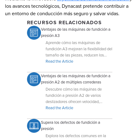
los avances tecnológicos, Dynacast pretende contribuir a
un entorno de conducción más seguro y salvar vidas.
RECURSOS RELACIONADOS
Ventajas de las máquinas de fundición a
presión A3
Aprende cómo las máquinas de
fundición A3 mejoran la flexibilidad del
tamaño de las piezas, reducen los
tiempos de ciclo y mantienen la
Read the Article
precisión para componentes más
grandes.
Ventajas de las máquinas de fundición a
presión A2 de múltiples correderas
Descubre cómo las máquinas de
fundición a presión A2 de varios
deslizadores ofrecen velocidad,
precisión y menores costes de
Read the Article
herramientas para componentes
pequeños y complejos.
Supera los defectos de fundición a
presión
Explora los defectos comunes en la