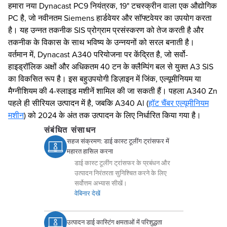
हमारा नया Dynacast PC9 नियंत्रक, 19" टचस्क्रीन वाला एक औद्योगिक
PC है, जो नवीनतम Siemens हार्डवेयर और सॉफ्टवेयर का उपयोग करता
है। यह उन्नत तकनीक SIS प्रोग्राम प्रसंस्करण को तेज करती है और
तकनीक के विकास के साथ भविष्य के उन्नयनों को सरल बनाती है।
वर्तमान में, Dynacast A340 परियोजना पर केंद्रित है, जो सर्वो-
हाइड्रॉलिक अक्षों और अधिकतम 40 टन के क्लैम्पिंग बल से युक्त A3 SIS
का विकसित रूप है। इस बहुउपयोगी डिज़ाइन में जिंक, एल्यूमीनियम या
मैग्नीशियम की 4-स्लाइड मशीनें शामिल की जा सकती हैं। पहला A340 Zn
पहले ही सीरियल उत्पादन में है, जबकि A340 Al (
हॉट चैंबर एल्यूमीनियम
मशीन
) को 2024 के अंत तक उत्पादन के लिए निर्धारित किया गया है।
संबंधित संसाधन
सहज संक्रमण: डाई कास्ट टूलींग ट्रांसफर में
महारत हासिल करना
डाई कास्ट टूलींग ट्रांसफर के प्रबंधन और
उत्पादन निरंतरता सुनिश्चित करने के लिए
सर्वोत्तम अभ्यास सीखें।
वेबिनार देखें
उत्पादन डाई कास्टिंग क्षमताओं में परिशुद्धता