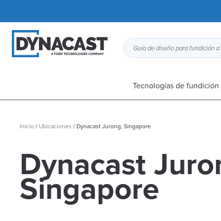
Tecnologías de fundición 
Inicio
/
Ubicaciones
/
Dynacast Jurong, Singapore
Dynacast Juro
Singapore