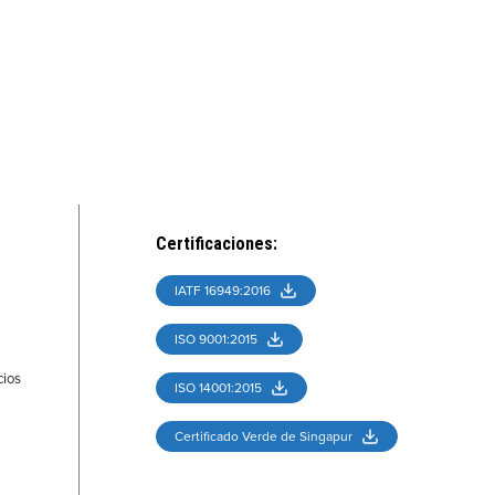
Certificaciones
:
IATF 16949:2016
ISO 9001:2015
cios
ISO 14001:2015
Certificado Verde de Singapur