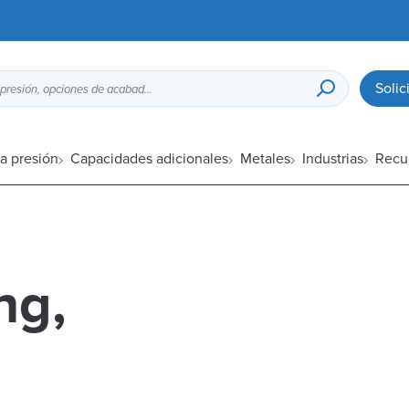
Solic
Guía de diseño para fundición a presión, opciones de acabado superficial, etc.
a presión
Capacidades adicionales
Metales
Industrias
Recu
ng,