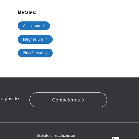
Metales
:
Aluminum
Magnesium
Zinc/Zamac
logías de
Contáctenos
Solicite una cotización