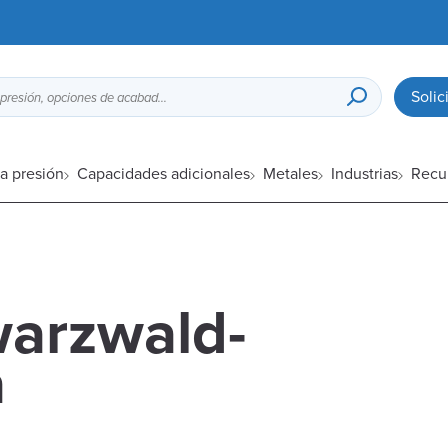
Solic
Guía de diseño para fundición a presión, opciones de acabado superficial, etc.
a presión
Capacidades adicionales
Metales
Industrias
Recu
arzwald-
a