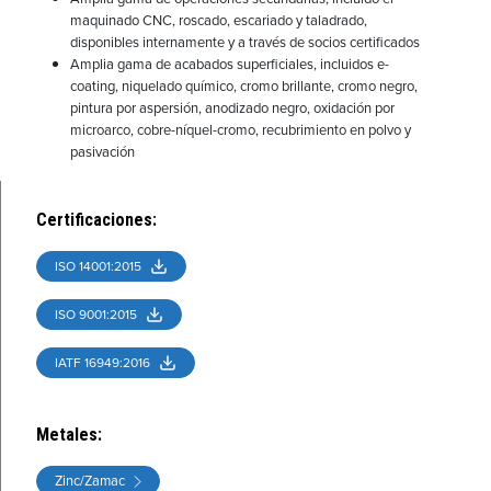
maquinado CNC, roscado, escariado y taladrado,
disponibles internamente y a través de socios certificados
Amplia gama de acabados superficiales, incluidos e-
coating, niquelado químico, cromo brillante, cromo negro,
pintura por aspersión, anodizado negro, oxidación por
microarco, cobre-níquel-cromo, recubrimiento en polvo y
pasivación
Certificaciones
:
ISO 14001:2015
ISO 9001:2015
IATF 16949:2016
Metales
:
Zinc/Zamac