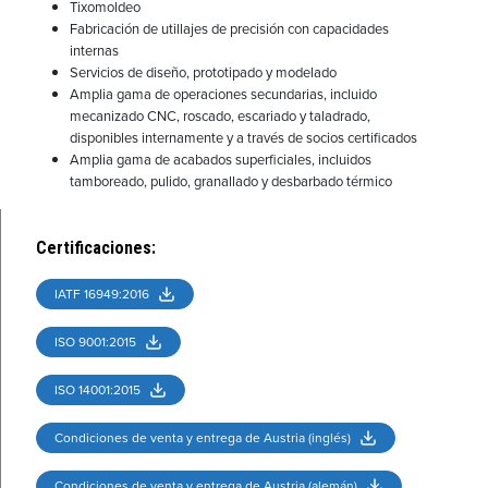
Tixomoldeo
Fabricación de utillajes de precisión con capacidades
internas
Servicios de diseño, prototipado y modelado
Amplia gama de operaciones secundarias, incluido
mecanizado CNC, roscado, escariado y taladrado,
disponibles internamente y a través de socios certificados
Amplia gama de acabados superficiales, incluidos
tamboreado, pulido, granallado y desbarbado térmico
Certificaciones
:
IATF 16949:2016
ISO 9001:2015
ISO 14001:2015
Condiciones de venta y entrega de Austria (inglés)
Condiciones de venta y entrega de Austria (alemán)